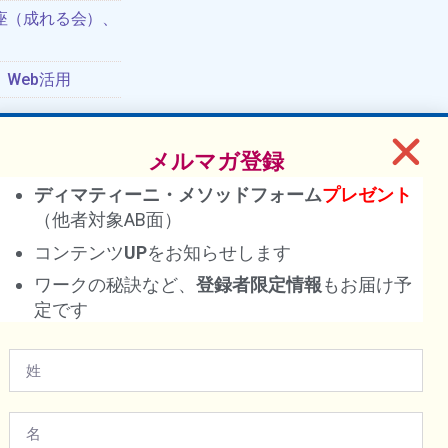
座（成れる会）、
Web活用
メルマガ登録
ディマティーニ・メソッドフォーム
プレゼント
（他者対象AB面）
コンテンツ
UP
をお知らせします
報
ワークの秘訣など、
登録者限定情報
もお届け予
定です