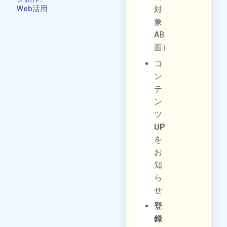
Web活用
対
象
AB
面）
コ
ン
テ
ン
ツ
UP
を
お
知
ら
せ
登
録