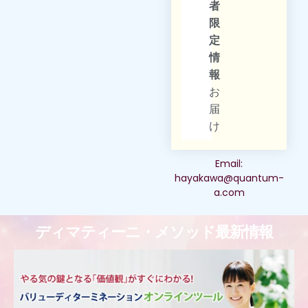
者
限
定
情
報
お
届
け
Email:
hayakawa@quantum-
a.com
ディマティーニ・メソッド最新情報