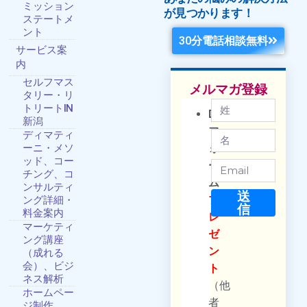
ミッション
が見つかります！
ステートメ
ント
30分電話相談無料
サービス案
内
セルフマス
メルマガ登録
タリー・リ
トリートIN
DM
新潟
フ
ディマティ
ーニ・メソ
ォ
ッド、コー
ー
チング、コ
ム
ンサルティ
送
プ
ング詳細・
信
料金案内
レ
マーケティ
ゼ
ング講座
ン
（成れる
会）、ビジ
ト
ネス解析
（他
ホームペー
者
ジ制作、