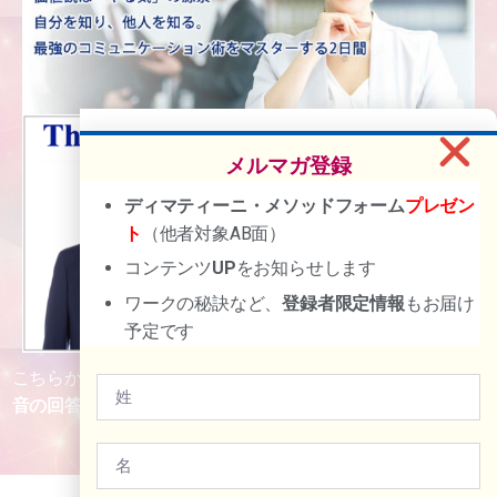
メルマガ登録
ディマティーニ・メソッドフォーム
プレゼン
ト
（他者対象AB面）
コンテンツ
UP
をお知らせします
ワークの秘訣など、
登録者限定情報
もお届け
予定です
こちらからダウンロード、お申し込みの方には【
スラスラ本
音の回答が浮かぶ特別なフォロー】
を提供しますので、ご連
絡ください！