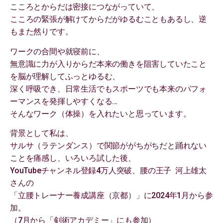
こころとからだは密接につながっていて、
こころの緊張が解けてからだがゆるむこともあるし、逆
もまた然りです。
ワークの合間や就寝前に、
無意識に力が入りからだ本来の働きを阻害していたこと
を脳が理解してふっとゆるむ、
深く呼吸でき、日常生活でもスポーツでも本来のパフォ
ーマンスを発揮しやすくなる…
そんなワーク（体操）を入れたいと思っています。
背景として私は、
サルサ（ラテンダンス）で関節ががちがちだと踊れない
ことを痛感し、いろいろ試した後、
YouTubeチャンネル登録4万人突破、腰の王子 河上雄太
さんの
「立腰トレーナー養成講座（京都）」に2024年1月から参
加。
（7月から「剣術アカデミー」にも参加）