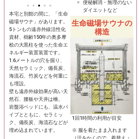
便秘解消・無理のない
ダイエットなど
本宅と別館の間に、「生命
生命磁場サウナの
磁場サウナ」があります。
5トンもの遠赤外線活性化
構造
資材、樹齢150年の奥多摩
桧の大黒柱を使った生命エ
ネルギー装置装置です。
1.6メートルの穴を掘り、
天然セラミック、備長炭、
海流石、竹炭などを何重に
も埋設。
壁も遠赤外線効果が高い天
然石、腰板や天井は檜。
岩盤浴ベッドにも、温水パ
イプとともに、セラミッ
1回1時間の利用が目安
ク、備長炭、海流石などが
埋め込まれています。
※ 服を着たまま入れます
（汗をかくので、着替え・