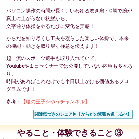
パソコン操作の時間が長く、いわゆる巻き肩・O脚で腕が
真上に上がらない状態から、
文字通り体操をやるたびに変化を実感！
からだを知り尽くし工夫を凝らした楽しい体操で、本来
の機能・動きを取り戻す極意を伝えます！
超一流のスポーツ選手も取り入れていて、
Youtubeや１日セミナーでは公開していない内容も多々あ
り、
時間があればこれだけでも半日以上かける価値あるプロ
グラムです！
参考：
【腰の王子☆ゆうチャンネル】
関連気づきのシェア▶︎【からだの緊張も道しるべ】
やること・体験できること ③