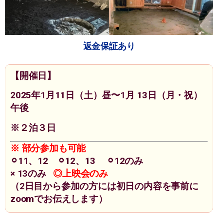
返金保証あり
【開催日】
2025年1月11日（土）昼〜1月 13日（月・祝）
午後
※２泊３日
※ 部分参加も可能
⚪︎11、12 ⚪︎12、13 ⚪︎12のみ
× 13のみ
◎上映会のみ
（2日目から参加の方には初日の内容を事前に
zoomでお伝えします）