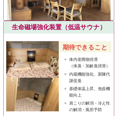
生命磁場強化装置（低温サウナ）
期待できること
体内老廃物排泄
（体臭・加齢臭排泄）
内蔵機能強化、新陳代
謝促進
基礎体温上昇、免疫機
能向上
肩こりの解消・冷え性
の解消・風邪予防