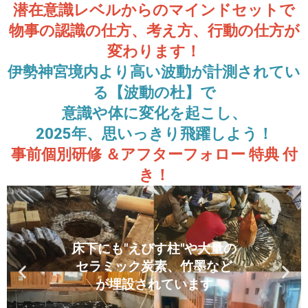
潜在意識レベルからのマインドセットで
物事の認識の仕方、考え方、行動の仕方が
変わります！
伊勢神宮境内より高い波動が計測されてい
る【波動の杜】で
意識や体に変化を起こし、
2025年、思いっきり飛躍しよう！
事前個別研修 ＆アフターフォロー 特典 付
き！
床下にも"えびす柱"や大量の
床下にも"えびす柱"や大量の
床下にも"えびす柱"や大量の
"えびす柱"や薪ストーブのあ
"えびす柱"や薪ストーブのあ
"えびす柱"や薪ストーブのあ
セラミック炭素、竹墨など
セラミック炭素、竹墨など
セラミック炭素、竹墨など
る木の温もりあるスペース
る木の温もりあるスペース
る木の温もりあるスペース
が埋設されています
が埋設されています
が埋設されています