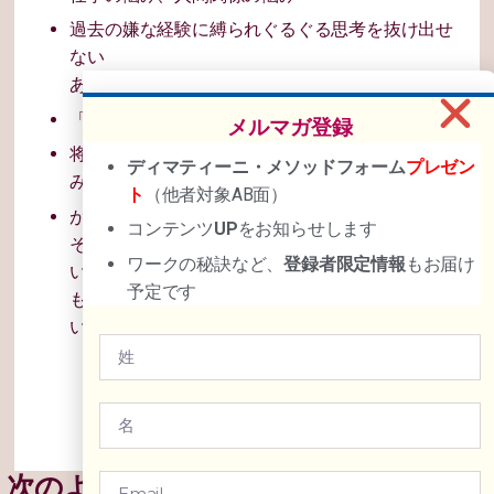
過去の嫌な経験に縛られぐるぐる思考を抜け出せ
ない
あの人のせいで…と誰かを責め続けてしまう
「こんな自分はダメ」と自己卑下している
メルマガ登録
将来の不安、現状打破したくても新たな一歩を踏
ディマティーニ・メソッドフォーム
プレゼン
み出せない
ト
（他者対象AB面）
がんばっているけれどなかなか結果が出ない
コンテンツ
UP
をお知らせします
それなりにうまく行っているけれど何かが足りな
ワークの秘訣など、
登録者限定情報
もお届け
い気がしている
予定です
もっとできるはずなのに全力を出し切れていな
い、停滞感がある
次のような対処法をとることが多いで