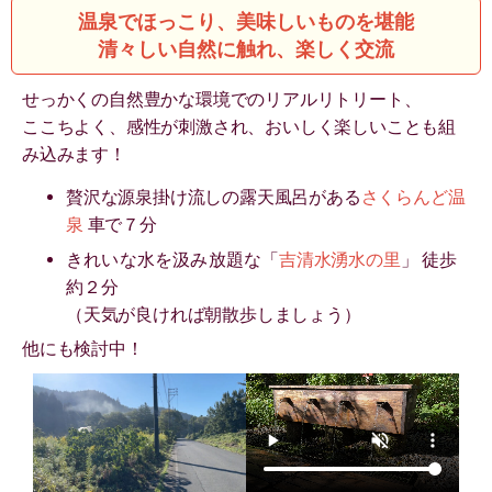
温泉でほっこり、美味しいものを堪能
清々しい自然に触れ、楽しく交流
せっかくの自然豊かな環境でのリアルリトリート、
ここちよく、感性が刺激され、おいしく楽しいことも組
み込みます！
贅沢な源泉掛け流しの露天風呂がある
さくらんど温
泉
車で７分
きれいな水を汲み放題な
「
吉清水湧水の里
」 徒歩
約２分
（天気が良ければ朝散歩しましょう）
他にも検討中！