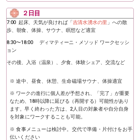
２日目
7:00 起床、天気が良ければ「
吉清水湧水の里
」への散
歩、朝食、体操、サウナ、瞑想など適宜
8:30〜18:00 ディマティーニ・メソッド ワークセッシ
ョン
その後、入浴（温泉）、夕食、体験シェア、交流など
※ 途中、昼食、休憩、生命磁場サウナ、体操適宜
※ ワークの進行に個人差が予想され、「完了」が重要
なため、18時以降に延びる（再開する）可能性があり
ます。
早く終わった方は、2人目の対象者や自分自身
を対象にワークすることも可能。
※
食事
メニューは検討中。交代で準備・片付けをお手
伝いください