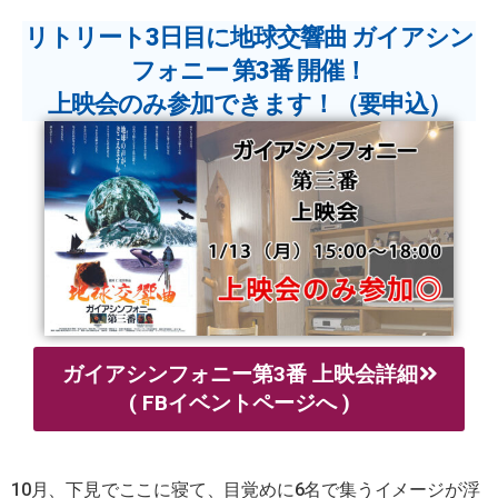
リトリート3日目に地球交響曲 ガイアシン
フォニー 第3番 開催！
上映会のみ参加できます！（要申込）
ガイアシンフォニー第3番 上映会詳細
( FBイベントページへ )
10月、下見でここに寝て、目覚めに6名で集うイメージが浮