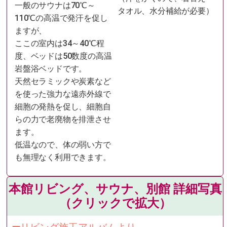
一般のサウナは70℃～
タオル、水分補給が必要）
110℃の高温で発汗を促し
ますが、
ここの室内は34～40℃程
度、ベッドは50数度の高温
岩盤浴ベッドです。
天然セラミックや炭素など
を使った強力な遠赤外線で
細胞の発熱を促し、細胞自
らの力で老廃物を排泄させ
ます。
低温なので、体の弱い方で
も無理なく利用できます。
本館リビング、サウナ、別館 詳細写真
（クリックで拡大）​