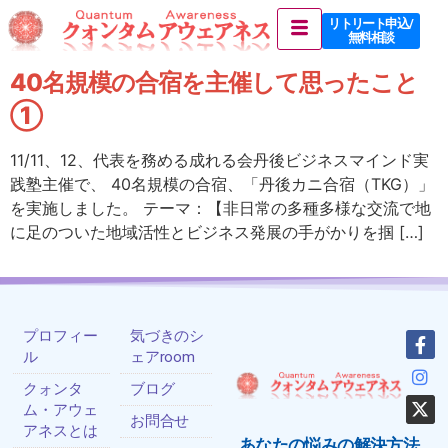
リトリート申込 /
無料相談
40名規模の合宿を主催して思ったこと
①
11/11、12、代表を務める成れる会丹後ビジネスマインド実
践塾主催で、 40名規模の合宿、「丹後カニ合宿（TKG）」
を実施しました。 テーマ：【非日常の多種多様な交流で地
に足のついた地域活性とビジネス発展の手がかりを掴 […]
プロフィー
気づきのシ
ル
ェアroom
クォンタ
ブログ
ム・アウェ
お問合せ
アネスとは
あなたの悩みの解決方法