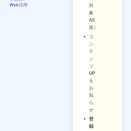
Web活用
対
象
AB
面）
コ
ン
テ
ン
ツ
UP
を
お
知
ら
せ
登
録