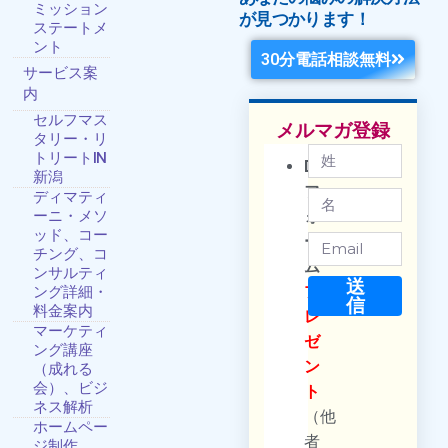
ミッション
が見つかります！
ステートメ
ント
30分電話相談無料
サービス案
内
セルフマス
メルマガ登録
タリー・リ
トリートIN
DM
新潟
フ
ディマティ
ーニ・メソ
ォ
ッド、コー
ー
チング、コ
ム
ンサルティ
送
プ
ング詳細・
信
料金案内
レ
マーケティ
ゼ
ング講座
ン
（成れる
会）、ビジ
ト
ネス解析
（他
ホームペー
者
ジ制作、