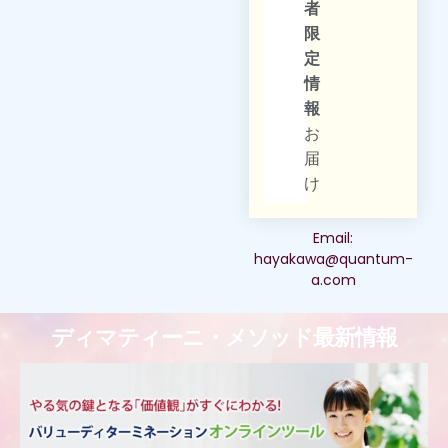
者
限
定
情
報
お
届
け
Email:
hayakawa@quantum-
a.com
ディマティーニ・メソッド最新情報