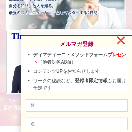
メルマガ登録
ディマティーニ・メソッドフォーム
プレゼン
ト
（他者対象AB面）
コンテンツ
UP
をお知らせします
ワークの秘訣など、
登録者限定情報
もお届け
予定です
こちらからダウンロード、お申し込みの方には【
スラスラ本
音の回答が浮かぶ特別なフォロー】
を提供しますので、ご連
絡ください！