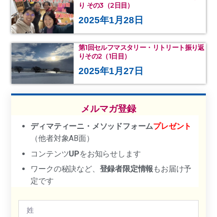
り その3（2日目）
2025年1月28日
第1回セルフマスタリー・リトリート振り返
りその2（1日目）
2025年1月27日
メルマガ登録
ディマティーニ・メソッドフォーム
プレゼント
（他者対象AB面）
コンテンツ
UP
をお知らせします
ワークの秘訣など、
登録者限定情報
もお届け予
定です