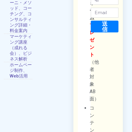
ーニ・メソ
ォ
ッド、コー
ー
チング、コ
ム
ンサルティ
送
プ
ング詳細・
信
料金案内
レ
マーケティ
ゼ
ング講座
ン
（成れる
会）、ビジ
ト
ネス解析
（他
ホームペー
者
ジ制作、
Web活用
対
象
AB
面）
コ
ン
テ
ン