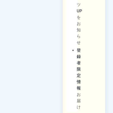
ツ
UP
を
お
知
ら
せ
登
録
者
限
定
情
報
お
届
け